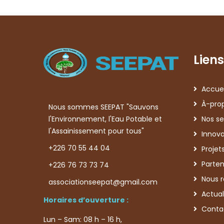
Liens
Accuei
À-pro
Nous sommes SEEPAT "Sauvons
l'Environnement, l'Eau Potable et
Nos se
l'Assainissement pour tous"
Innova
+226 70 55 44 04
Projet
Parten
+226 76 73 73 74
Nous r
associationseepat@gmail.com
Actual
Horaires d’ouverture :
Conta
Lun – Sam: 08 h – 16 h,