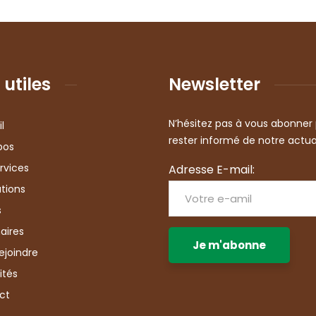
 utiles
Newsletter
N’hésitez pas à vous abonner
l
rester informé de notre actua
pos
rvices
Adresse E-mail:
tions
s
aires
ejoindre
ités
ct