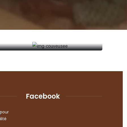
Couveuse solaire SEEPAT
Couveuse solaire SEEPAT
Lire plus
Facebook
 pour
lité