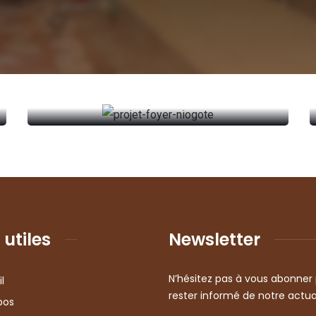
Foyers améliorés niogontè
SEEPAT
Foyers améliorés niogontè
SEEPAT
Lire plus
 utiles
Newsletter
N’hésitez pas à vous abonner
l
rester informé de notre actua
pos