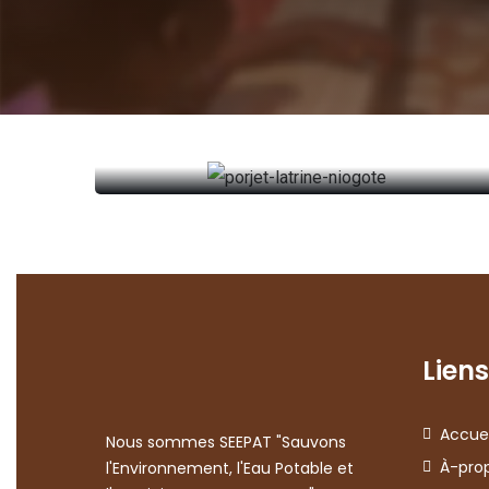
Latrine niogontè SEEPAT
Latrine niogontè SEEPAT
Lire plus
Liens
Accuei
Nous sommes SEEPAT "Sauvons
À-pro
l'Environnement, l'Eau Potable et