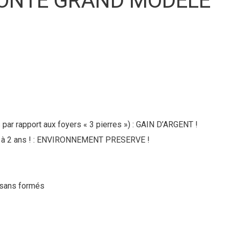
GONTÈ GRAND MODELE
r rapport aux foyers « 3 pierres ») : GAIN D’ARGENT !
eure à 2 ans ! : ENVIRONNEMENT PRESERVE !
tisans formés