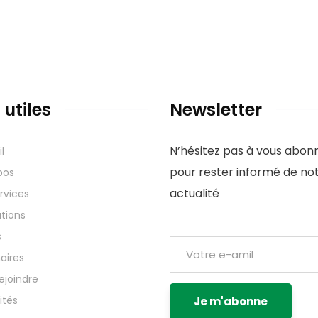
 utiles
Newsletter
N’hésitez pas à vous abon
l
pour rester informé de no
pos
actualité
rvices
tions
Adresse E-mail:
s
aires
ejoindre
ités