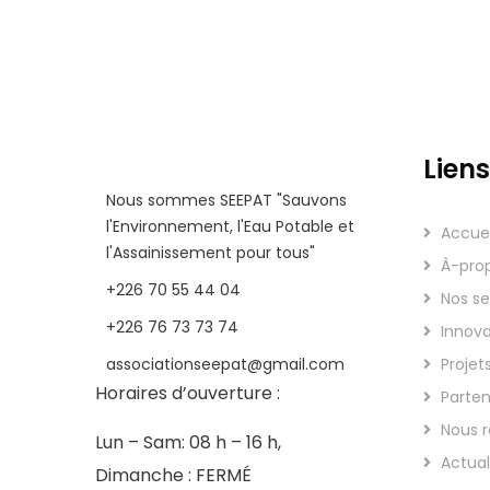
Liens
Nous sommes SEEPAT "Sauvons
l'Environnement, l'Eau Potable et
Accuei
l'Assainissement pour tous"
À-pro
+226 70 55 44 04
Nos se
+226 76 73 73 74
Innova
associationseepat@gmail.com
Projet
Horaires d’ouverture :
Parten
Nous r
Lun – Sam: 08 h – 16 h,
Actual
Dimanche : FERMÉ