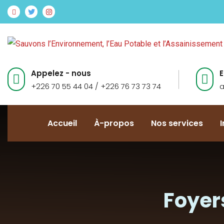
Appelez - nous
E
+226 70 55 44 04 / +226 76 73 73 74
a
Accueil
À-propos
Nos services
Foyer