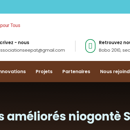
crivez - nous
Retrouvez no
ssociationseepat@gmail.com
Bobo 2010, sec
Innovations
Projets
Partenaires
Nous rejoind
s améliorés niogontè 