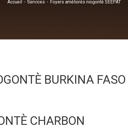
Accueil
Services
Foyers améliorés niogontè SEEPAT
OGONTÈ BURKINA FASO
GONTÈ CHARBON