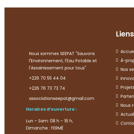
Liens
Accuei
Nous sommes SEEPAT "Sauvons
À-pro
l'Environnement, l'Eau Potable et
l'Assainissement pour tous"
Nos se
+226 70 55 44 04
Innova
Projet
+226 76 73 73 74
Parten
associationseepat@gmail.com
Nous r
Horaires d’ouverture :
Actual
Lun – Sam: 08 h – 16 h,
Conta
Dimanche : FERMÉ