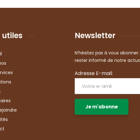
 utiles
Newsletter
N’hésitez pas à vous abonner
l
rester informé de notre actua
pos
rvices
Adresse E-mail:
tions
s
aires
ejoindre
ités
ct